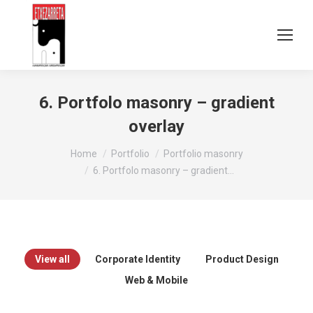
6. Portfolo masonry – gradient
overlay
You are here:
Home
Portfolio
Portfolio masonry
6. Portfolo masonry – gradient…
View all
Corporate Identity
Product Design
Web & Mobile