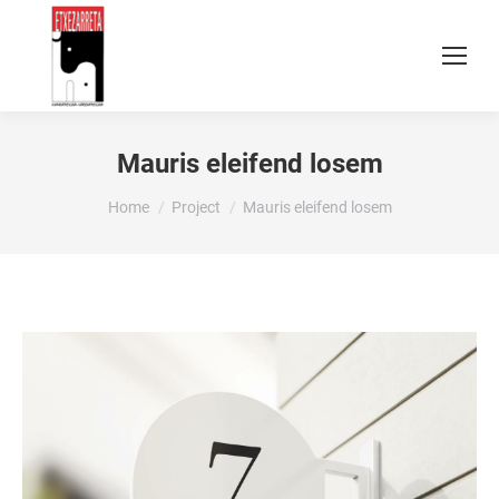
Mauris eleifend losem
You are here:
Home
Project
Mauris eleifend losem