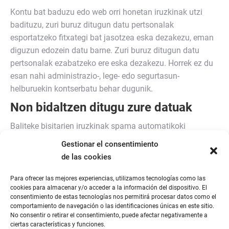
Kontu bat baduzu edo web orri honetan iruzkinak utzi
badituzu, zuri buruz ditugun datu pertsonalak
esportatzeko fitxategi bat jasotzea eska dezakezu, eman
diguzun edozein datu barne. Zuri buruz ditugun datu
pertsonalak ezabatzeko ere eska dezakezu. Horrek ez du
esan nahi administrazio-, lege- edo segurtasun-
helburuekin kontserbatu behar dugunik.
Non bidaltzen ditugu zure datuak
Baliteke bisitarien iruzkinak spama automatikoki
detektatzeko zerbitzu batek berrikustea.
Gestionar el consentimiento
de las cookies
Para ofrecer las mejores experiencias, utilizamos tecnologías como las
cookies para almacenar y/o acceder a la información del dispositivo. El
consentimiento de estas tecnologías nos permitirá procesar datos como el
comportamiento de navegación o las identificaciones únicas en este sitio.
No consentir o retirar el consentimiento, puede afectar negativamente a
ciertas características y funciones.