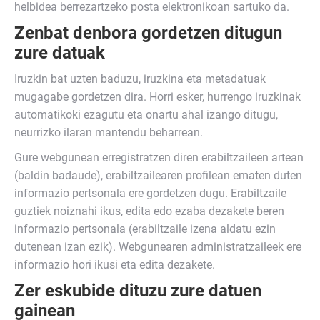
helbidea berrezartzeko posta elektronikoan sartuko da.
Zenbat denbora gordetzen ditugun
zure datuak
Iruzkin bat uzten baduzu, iruzkina eta metadatuak
mugagabe gordetzen dira. Horri esker, hurrengo iruzkinak
automatikoki ezagutu eta onartu ahal izango ditugu,
neurrizko ilaran mantendu beharrean.
Gure webgunean erregistratzen diren erabiltzaileen artean
(baldin badaude), erabiltzailearen profilean ematen duten
informazio pertsonala ere gordetzen dugu. Erabiltzaile
guztiek noiznahi ikus, edita edo ezaba dezakete beren
informazio pertsonala (erabiltzaile izena aldatu ezin
dutenean izan ezik). Webgunearen administratzaileek ere
informazio hori ikusi eta edita dezakete.
Zer eskubide dituzu zure datuen
gainean