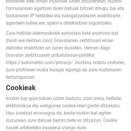
Bisitariek web orrian iruzkinak uzten dituztenean, iruzkin-
formularioan agertzen diren datuak biltzen ditugu, bai eta
bisitariaren IP helbidea eta nabigatzailearen erabiltzaile-
agenteen katea ere, spam-a detektatzen laguntzeko.
Zure helbide elektronikotik sortutako kate anonimo bat
(hash ere deitzen zaio) Gravatarren zerbitzuari eman
dakioke, erabiltzen ari zaren ikusteko. Hemen dago
Gravatar zerbitzuaren pribatutasun-politika:
https://automattic.com/privacy/. Iruzkina onartu ondoren,
zure profilaren irudia ikusgai egongo da zure iruzkinaren
testuinguruan.
Cookieak
Iruzkin bat gure tokian uzten baduzu, zure izena, helbide
elektronikoa eta webgunea cookie-etan gorde ditzakezu.
Hau zuretzat erosoagoa da, beste iruzkin bat egiten
duzunean zure datuak berriro bete ez ditzazun. Cookie
hauek urtebeteko iraupena izango dute.