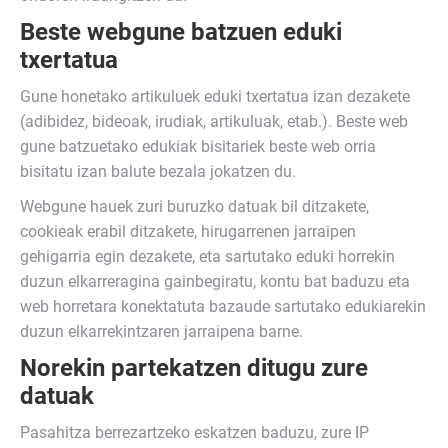
Beste webgune batzuen eduki
txertatua
Gune honetako artikuluek eduki txertatua izan dezakete
(adibidez, bideoak, irudiak, artikuluak, etab.). Beste web
gune batzuetako edukiak bisitariek beste web orria
bisitatu izan balute bezala jokatzen du.
Webgune hauek zuri buruzko datuak bil ditzakete,
cookieak erabil ditzakete, hirugarrenen jarraipen
gehigarria egin dezakete, eta sartutako eduki horrekin
duzun elkarreragina gainbegiratu, kontu bat baduzu eta
web horretara konektatuta bazaude sartutako edukiarekin
duzun elkarrekintzaren jarraipena barne.
Norekin partekatzen ditugu zure
datuak
Pasahitza berrezartzeko eskatzen baduzu, zure IP