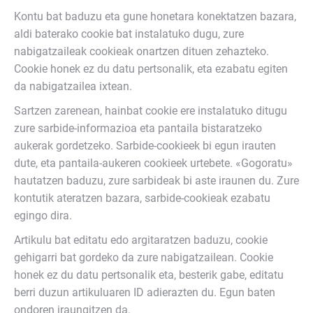
Kontu bat baduzu eta gune honetara konektatzen bazara,
aldi baterako cookie bat instalatuko dugu, zure
nabigatzaileak cookieak onartzen dituen zehazteko.
Cookie honek ez du datu pertsonalik, eta ezabatu egiten
da nabigatzailea ixtean.
Sartzen zarenean, hainbat cookie ere instalatuko ditugu
zure sarbide-informazioa eta pantaila bistaratzeko
aukerak gordetzeko. Sarbide-cookieek bi egun irauten
dute, eta pantaila-aukeren cookieek urtebete. «Gogoratu»
hautatzen baduzu, zure sarbideak bi aste iraunen du. Zure
kontutik ateratzen bazara, sarbide-cookieak ezabatu
egingo dira.
Artikulu bat editatu edo argitaratzen baduzu, cookie
gehigarri bat gordeko da zure nabigatzailean. Cookie
honek ez du datu pertsonalik eta, besterik gabe, editatu
berri duzun artikuluaren ID adierazten du. Egun baten
ondoren iraungitzen da.