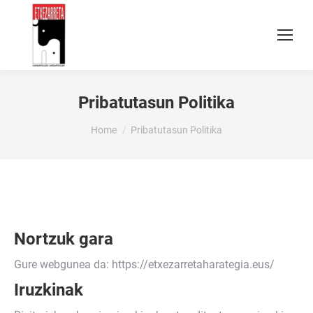
Pribatutasun Politika
You are here:
Home
Pribatutasun Politika
Nortzuk gara
Gure webgunea da: https://etxezarretaharategia.eus/
Iruzkinak