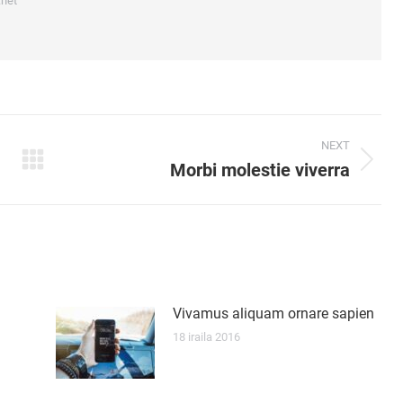
.net
NEXT
Morbi molestie viverra
Next
post:
Vivamus aliquam ornare sapien
18 iraila 2016