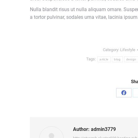
Nulla blandit risus ut nulla aliquam ornare. Suspe
a tortor pulvinar, sodales urna vitae, lacinia ipsum
Category:
Lifestyle
Tags:
article
blog
design
Sha
Share
on
Faceb
Author:
admin3779