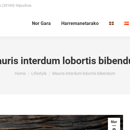
a (20160) Gipuzkoa
Nor Gara
Harremanetarako
uris interdum lobortis biben
You are here:
Home
Lifestyle
Mauris interdum lobortis bibendum
Mar