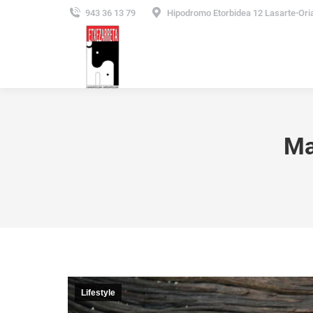
943 36 13 79
Hipodromo Etorbidea 12 Lasarte-Ori
Ma
Lifestyle