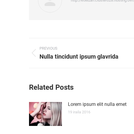
http://etxezah.cluster028.hosting.ovh
Post
PREVIOUS
navigation
Nulla tincidunt ipsum glavrida
Previous
post:
Related Posts
Lorem ipsum elit nulla emet
19 iraila 2016