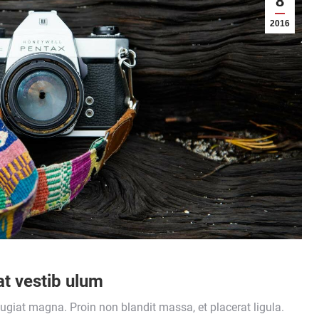
8
2016
t vestib ulum
 feugiat magna. Proin non blandit massa, et placerat ligula.