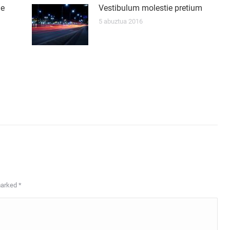
ue
Vestibulum molestie pretium
5 abuztua 2016
 marked
*