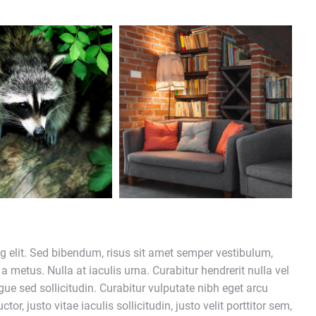
g elit. Sed bibendum, risus sit amet semper vestibulum,
a metus. Nulla at iaculis urna. Curabitur hendrerit nulla vel
gue sed sollicitudin. Curabitur vulputate nibh eget arcu
or, justo vitae iaculis sollicitudin, justo velit porttitor sem,