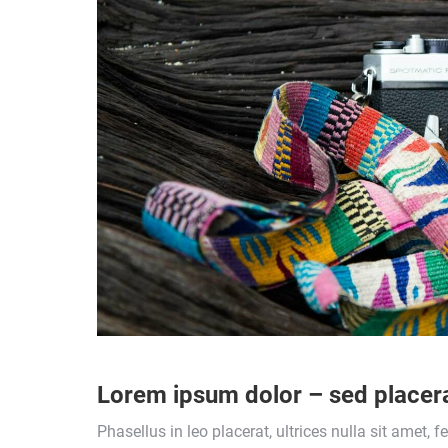
Lorem ipsum dolor – sed placera
Phasellus in leo placerat, ultrices nulla sit amet,