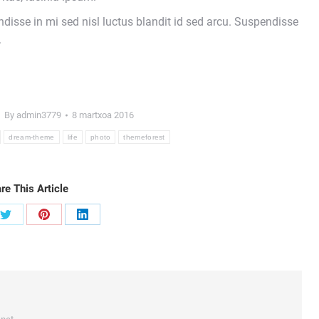
ndisse in mi sed nisl luctus blandit id sed arcu. Suspendisse
.
By
admin3779
8 martxoa 2016
dream-theme
life
photo
themeforest
re This Article
Share
Share
Share
on
on
on
ook
Twitter
Pinterest
LinkedIn