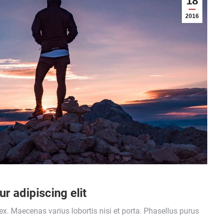
18
2016
r adipiscing elit
x. Maecenas varius lobortis nisi et porta. Phasellus purus