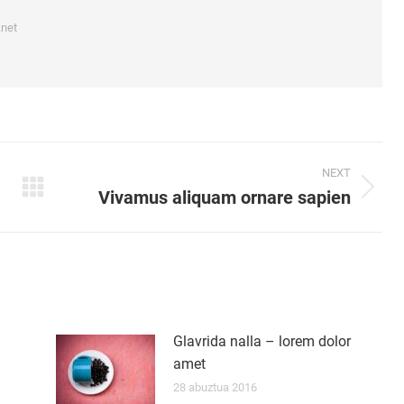
.net
NEXT
Vivamus aliquam ornare sapien
Next
post:
Glavrida nalla – lorem dolor
amet
28 abuztua 2016