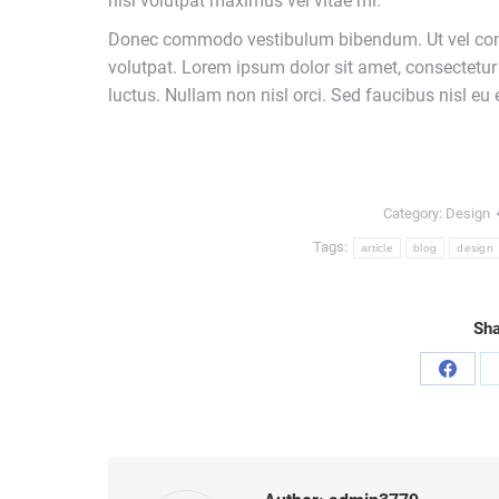
nisl volutpat maximus vel vitae mi.
Donec commodo vestibulum bibendum. Ut vel cond
volutpat. Lorem ipsum dolor sit amet, consectetur
luctus. Nullam non nisl orci. Sed faucibus nisl e
Category:
Design
Tags:
article
blog
design
Sha
Share
on
Faceb