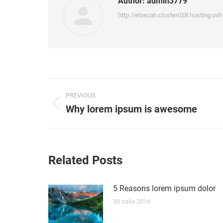
Author:
admin3779
http://etxezah.cluster028.hosting.ovh
Post
PREVIOUS
navigation
Why lorem ipsum is awesome
Previous
post:
Related Posts
5 Reasons lorem ipsum dolor
30 iraila 2016