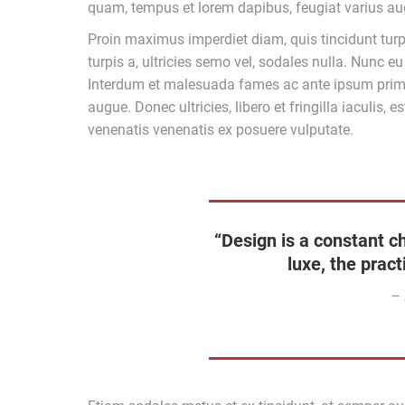
quam, tempus et lorem dapibus, feugiat varius au
Proin maximus imperdiet diam, quis tincidunt tur
turpis a, ultricies semo vel, sodales nulla. Nunc e
Interdum et malesuada fames ac ante ipsum primis
augue. Donec ultricies, libero et fringilla iaculis, e
venenatis venenatis ex posuere vulputate.
“Design is a constant c
luxe, the pract
– 