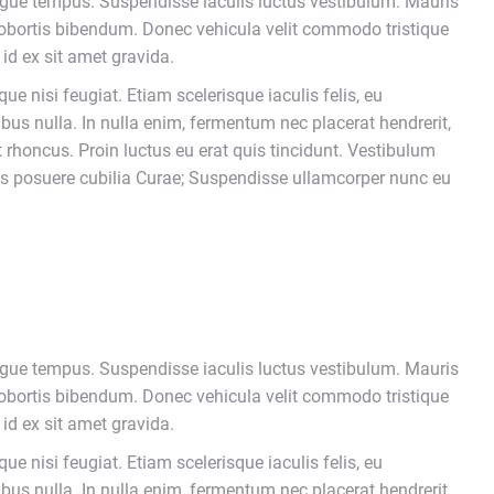
ugue tempus. Suspendisse iaculis luctus vestibulum. Mauris
lobortis bibendum. Donec vehicula velit commodo tristique
 id ex sit amet gravida.
ue nisi feugiat. Etiam scelerisque iaculis felis, eu
ibus nulla. In nulla enim, fermentum nec placerat hendrerit,
t rhoncus. Proin luctus eu erat quis tincidunt. Vestibulum
ices posuere cubilia Curae; Suspendisse ullamcorper nunc eu
ugue tempus. Suspendisse iaculis luctus vestibulum. Mauris
lobortis bibendum. Donec vehicula velit commodo tristique
 id ex sit amet gravida.
ue nisi feugiat. Etiam scelerisque iaculis felis, eu
ibus nulla. In nulla enim, fermentum nec placerat hendrerit,