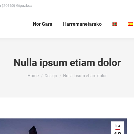
a (20160) Gipuzkoa
Nor Gara
Harremanetarako
Nulla ipsum etiam dolor
You are here:
Home
Design
Nulla ipsum etiam dolor
Ira