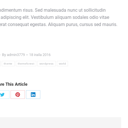
imentum risus. Sed malesuada nunc ut sollicitudin
 adipiscing elit. Vestibulum aliquam sodales odio vitae
u erat consequat egestas. Aliquam purus, cursus sed mauris.
By
admin3779
18 iraila 2016
theme
themeforest
wordpress
world
re This Article
Share
Share
Share
on
on
on
ook
Twitter
Pinterest
LinkedIn