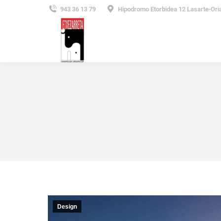
943 36 13 79
Hipodromo Etorbidea 12 Lasarte-Ori
Design