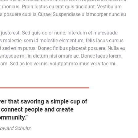
t rhoncus. Proin luctus eu erat quis tincidunt. Vestibulum
ices posuere cubilia Curae; Suspendisse ullamcorper nunc eu
t justo est. Sed quis dolor nunc. Interdum et malesuada
 molestie, sem id molestie elementum, felis lacus cursus
 Sed sed enim purus. Donec finibus placerat posuere. Nulla eu
entesque mi, in dictum nisi ornare ac. Donec lacus lorem,
m. Sed ac leo vel nisl volutpat maximus vel vitae mi.
er that savoring a simple cup of
 connect people and create
ommunity.”
oward Schultz