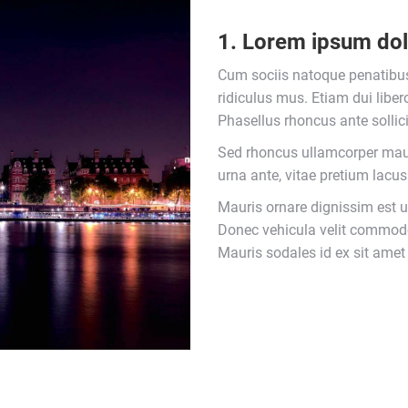
1. Lorem ipsum do
Cum sociis natoque penatibus
ridiculus mus. Etiam dui libe
Phasellus rhoncus ante sollicit
Sed rhoncus ullamcorper mau
urna ante, vitae pretium lacus
Mauris ornare dignissim est 
Donec vehicula velit commodo t
Mauris sodales id ex sit amet