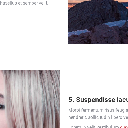
hasellus et semper velit.
5. Suspendisse iacu
Morbi fermentum risus feugiat,
hendrerit, sollicitudin libero v
Lorem in velit vestibulum
gla