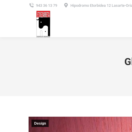
943 36 13 79
Hipodromo Etorbidea 12 Lasarte-Ori
G
Design