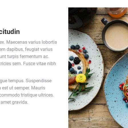
citudin
ex. Maecenas varius lobortis
rem dapibus, feugiat varius
unt turpis fermentum ac.
tricies sem. Fusce vitae nibh
augue tempus. Suspendisse
m est ut semper. Mauris
commodo tristique ultrices.
t amet gravida.