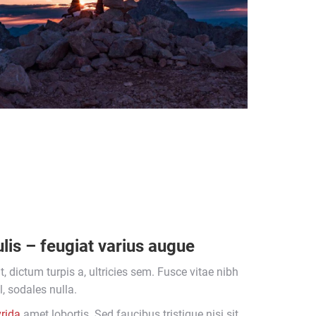
lis – feugiat varius augue
 dictum turpis a, ultricies sem. Fusce vitae nibh
el, sodales nulla.
vrida
amet lobortis. Sed faucibus tristique nisi sit