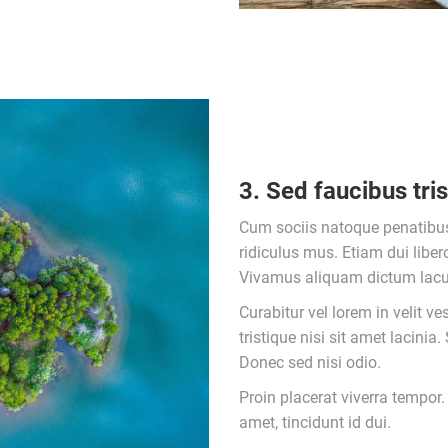
3. Sed faucibus tris
Cum sociis natoque penatibus
ridiculus mus. Etiam dui liber
Vivamus aliquam dictum lacus
Curabitur vel lorem in velit v
tristique nisi sit amet lacini
Donec sed nisi odio.
Proin placerat viverra tempor
amet, tincidunt id dui.