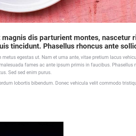
magnis dis parturient montes, nascetur ri
 tincidunt. Phasellus rhoncus ante sollici
etus egestas ut. Nam et urna ante, vitae pretium lacus vehicul
t malesuada fames ac ante ipsum primis in faucibus. Phasellus m
ectus. Sed sed enim purus.
erdum lobortis bibendum. Donec vehicula velit commodo tristique