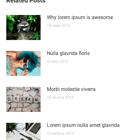
Related Posts
Why lorem ipsum is awesome
18 iraila 2016
Nulla glavrida floris
4 iraila 2016
Morbi molestie viverra
20 ekaina 2016
Lorem ipsum nulla amet glavrida
4 martxoa 2016