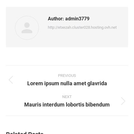
Facebook
Twitter
Pinterest
LinkedIn
Author:
admin3779
http://etxezah.cluster028.hosting.ovh.net
Post
navigation
PREVIOUS
Lorem ipsum nulla amet glavrida
Previous
post:
NEXT
Mauris interdum lobortis bibendum
Next
post: