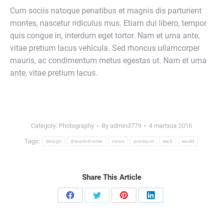
Cum sociis natoque penatibus et magnis dis parturient
montes, nascetur ridiculus mus. Etiam dui libero, tempor
quis congue in, interdum eget tortor. Nam et urna ante,
vitae pretium lacus vehicula. Sed rhoncus ullamcorper
mauris, ac condimentum metus egestas ut. Nam et urna
ante, vitae pretium lacus.
Category:
Photography
By
admin3779
4 martxoa 2016
Tags:
design
dream-theme
news
premium
web
world
Share This Article
Share
Share
Share
Share
on
on
on
on