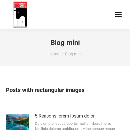
Blog mini
You are here:
Home
Blog mini
Posts with rectangular images
5 Reasons lorem ipsum dolor
Duis ornare, est at lobortis mollis - libero mollis
facilisis dolorus urabitur orci, vitae congue neque