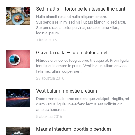
Sed mattis – tortor pellen tesque tincidunt
Nulla blandit risus ut nulla aliquam ornare.
Suspendisse in mi sed nisl luctus blandit id sed arcu.
Suspendisse a tortor pulvinar, sodales urna vitae,
lacinia ipsum.
1 iraila 2016
Glavrida nalla – lorem dolor amet
Hitrices orci leo, et feugiat eros tristique et. Proin ligula
iaculis quis ornare id purus. Vestib etus atiam gravida
felis nec ullam corper sem.
28 abuztua 2016
Vestibulum molestie pretium
Donec venenatis, eros scelerisque volutpat fringilla, mi
diam varius ligula, in eleifend lectus est sollicitudin
ante ac hendrerit.
5 abuztua 2016
Mauris interdum lobortis bibendum