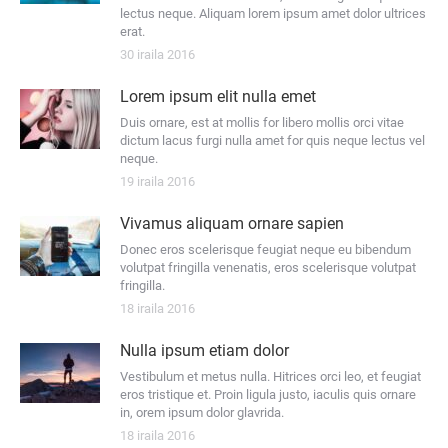
lectus neque. Aliquam lorem ipsum amet dolor ultrices
erat.
30 iraila 2016
Lorem ipsum elit nulla emet
Duis ornare, est at mollis for libero mollis orci vitae
dictum lacus furgi nulla amet for quis neque lectus vel
neque.
19 iraila 2016
Vivamus aliquam ornare sapien
Donec eros scelerisque feugiat neque eu bibendum
volutpat fringilla venenatis, eros scelerisque volutpat
fringilla.
18 iraila 2016
Nulla ipsum etiam dolor
Vestibulum et metus nulla. Hitrices orci leo, et feugiat
eros tristique et. Proin ligula justo, iaculis quis ornare
in, orem ipsum dolor glavrida.
18 iraila 2016