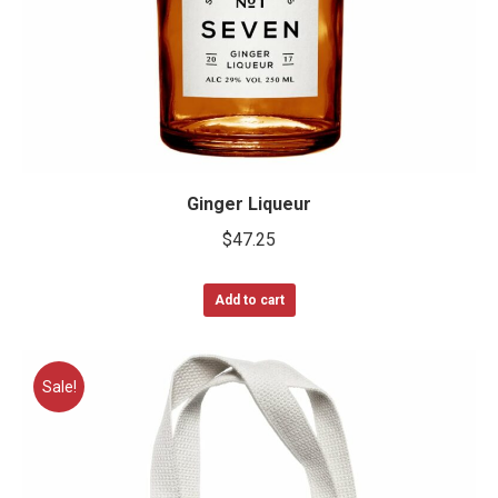
Ginger Liqueur
$
47.25
Add to cart
Sale!