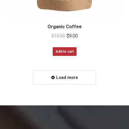
Organic Coffee
$
15.00
$
9.00
Add to cart
Load more