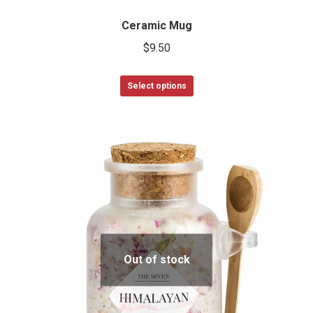
Ceramic Mug
$
9.50
Select options
Out of stock