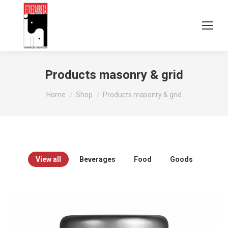
Products masonry & grid
You are here:
Home
Shop
Products masonry & grid
View all
Beverages
Food
Goods