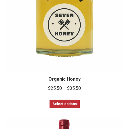
Organic Honey
$
25.50
–
$
35.50
Select options