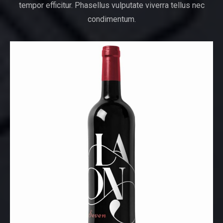
tempor efficitur. Phasellus vulputate viverra tellus nec
condimentum.