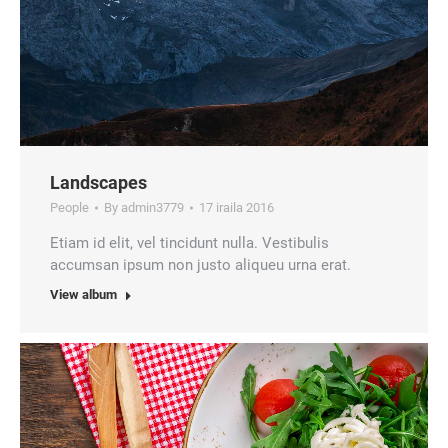
Landscapes
People
By
admin3779
17 iraila 2016
Etiam id elit, vel tincidunt nulla. Vestibulis
accumsan ipsum non justo aliqueu urna erat.
View album