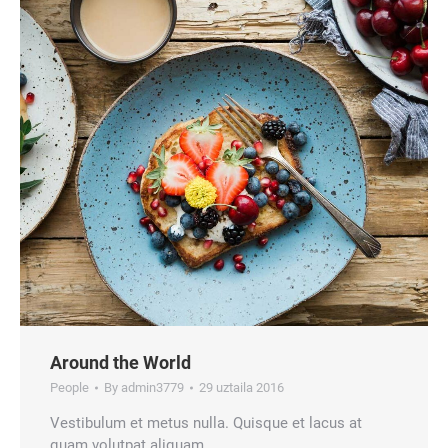
Around the World
People
By
admin3779
29 uztaila 2016
Vestibulum et metus nulla. Quisque et lacus at
quam volutpat aliquam.