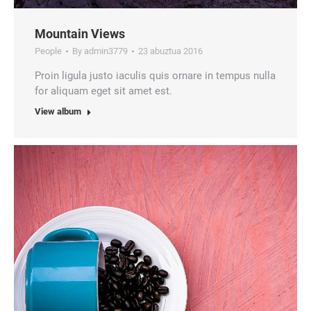
Mountain Views
People
By
admin3779
23 abuztua 2016
Proin ligula justo iaculis quis ornare in tempus nulla
for aliquam eget sit amet est.
View album