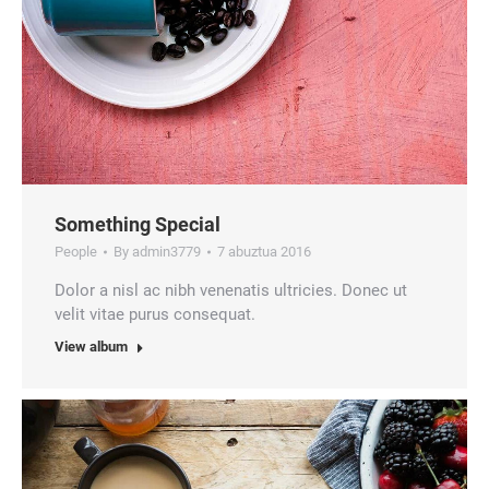
Something Special
People
By
admin3779
7 abuztua 2016
Dolor a nisl ac nibh venenatis ultricies. Donec ut
velit vitae purus consequat.
View album