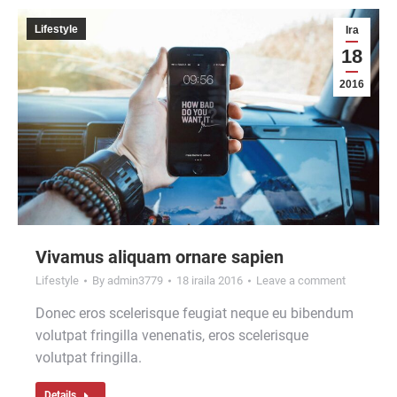
Lifestyle
Ira
18
2016
Vivamus aliquam ornare sapien
Lifestyle
By
admin3779
18 iraila 2016
Leave a comment
Donec eros scelerisque feugiat neque eu bibendum
volutpat fringilla venenatis, eros scelerisque
volutpat fringilla.
Details