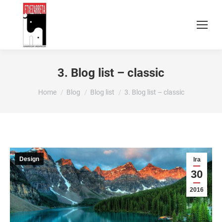
3. Blog list – classic
You are here:
Home
Blog
Blog list
3. Blog list – classic
Design
Ira
30
2016