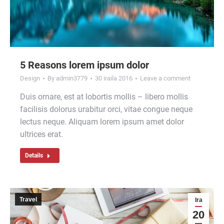
5 Reasons lorem ipsum dolor
Design
By
admin3779
30 iraila 2016
Leave a comment
Duis ornare, est at lobortis mollis – libero mollis
facilisis dolorus urabitur orci, vitae congue neque
lectus neque. Aliquam lorem ipsum amet dolor
ultrices erat.
Details
Travel
Ira
20