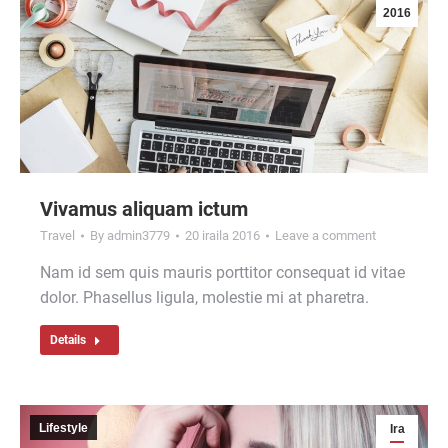
2016
Vivamus aliquam ictum
Travel
By
admin3779
20 iraila 2016
Leave a comment
Nam id sem quis mauris porttitor consequat id vitae
dolor. Phasellus ligula, molestie mi at pharetra.
Details
Lifestyle
Ira