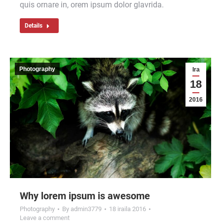
quis ornare in, orem ipsum dolor glavrida.
Details
Photography
Ira
18
2016
Why lorem ipsum is awesome
Photography
By
admin3779
18 iraila 2016
Leave a comment