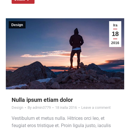
Design
Ira
18
2016
Nulla ipsum etiam dolor
Design
By
admin3779
18 iraila 2016
Leave a comment
Vestibulum et metus nulla. Hitrices orci leo, et
feugiat eros tristique et. Proin ligula justo, iaculis