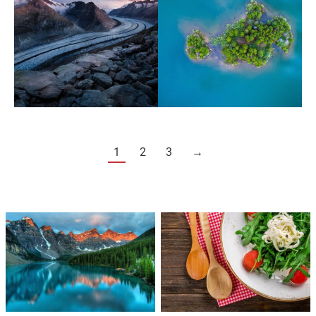
1
2
3
→