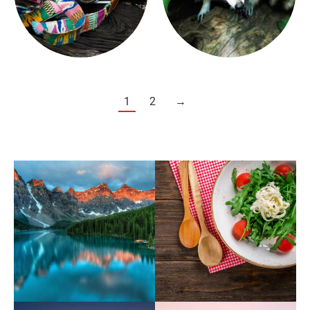
1
2
→