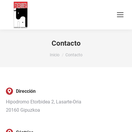
Contacto
Estás aquí:
Inicio
Contacto
Dirección
Hipodromo Etorbidea 2, Lasarte-Oria
20160 Gipuzkoa