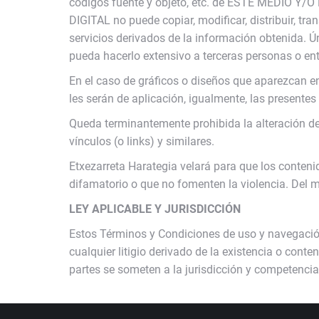
códigos fuente y objeto, etc. de ESTE MEDIO Y/
DIGITAL no puede copiar, modificar, distribuir, tr
servicios derivados de la información obtenida. Ú
pueda hacerlo extensivo a terceras personas o en
En el caso de gráficos o diseños que aparezcan
les serán de aplicación, igualmente, las presentes
Queda terminantemente prohibida la alteración d
vínculos (o links) y similares.
Etxezarreta Harategia velará para que los conte
difamatorio o que no fomenten la violencia. Del m
LEY APLICABLE Y JURISDICCIÓN
Estos Términos y Condiciones de uso y navegación 
cualquier litigio derivado de la existencia o cont
partes se someten a la jurisdicción y competenci