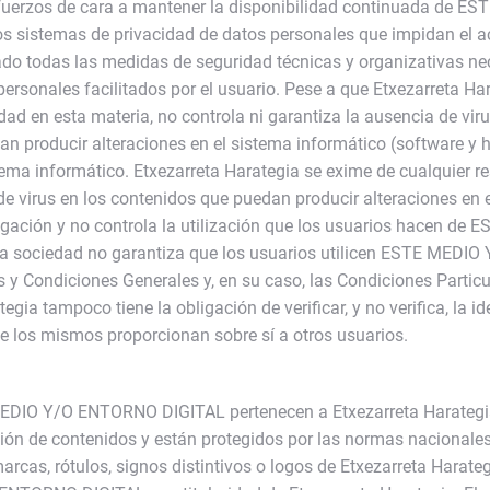
esfuerzos de cara a mantener la disponibilidad continuada de 
os sistemas de privacidad de datos personales que impidan el a
do todas las medidas de seguridad técnicas y organizativas nec
 personales facilitados por el usuario. Pese a que Etxezarreta 
ad en esta materia, no controla ni garantiza la ausencia de vir
roducir alteraciones en el sistema informático (software y h
ema informático. Etxezarreta Harategia se exime de cualquier re
e virus en los contenidos que puedan producir alteraciones en 
bligación y no controla la utilización que los usuarios hacen 
 esta sociedad no garantiza que los usuarios utilicen ESTE MEDI
 Condiciones Generales y, en su caso, las Condiciones Particul
gia tampoco tiene la obligación de verificar, y no verifica, la id
e los mismos proporcionan sobre sí a otros usuarios.
MEDIO Y/O ENTORNO DIGITAL pertenecen a Etxezarreta Harategi
sión de contenidos y están protegidos por las normas nacionales 
arcas, rótulos, signos distintivos o logos de Etxezarreta Harateg