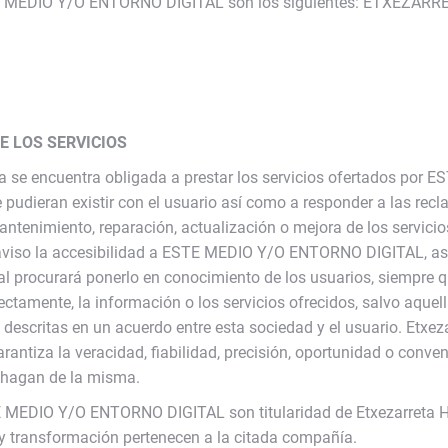
ESTE MEDIO Y/O ENTORNO DIGITAL son los siguientes: ETXEZA
E LOS SERVICIOS
ia se encuentra obligada a prestar los servicios ofertados po
 pudieran existir con el usuario así como a responder a las re
ntenimiento, reparación, actualización o mejora de los servicios
viso la accesibilidad a ESTE MEDIO Y/O ENTORNO DIGITAL, así 
cual procurará ponerlo en conocimiento de los usuarios, siempre q
rectamente, la información o los servicios ofrecidos, salvo aquell
escritas en un acuerdo entre esta sociedad y el usuario. Etxez
garantiza la veracidad, fiabilidad, precisión, oportunidad o conv
a hagan de la misma.
 MEDIO Y/O ENTORNO DIGITAL son titularidad de Etxezarreta Hara
 y transformación pertenecen a la citada compañía.