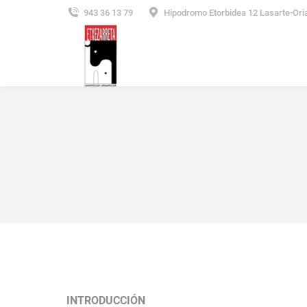
943 36 13 79
Hipodromo Etorbidea 12 Lasarte-Ori
INTRODUCCIÓN