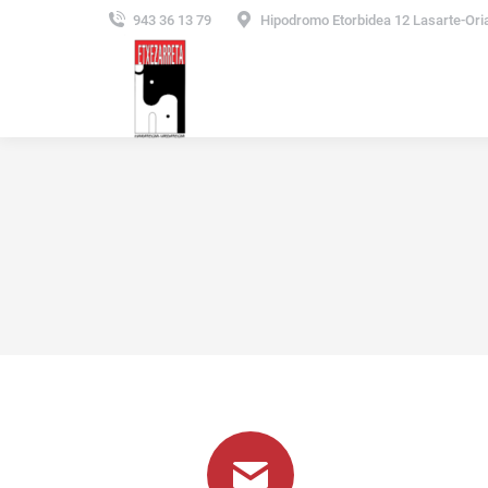
943 36 13 79
Hipodromo Etorbidea 12 Lasarte-Ori