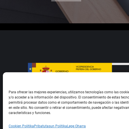
Para ofrecer las mejores experiencias, utilizamos tecnologías como las cook
y/o acceder a la información del dispositivo. El consentimiento de estas tecn
permitirá procesar datos como el comportamiento de navegación o las identi
en este sitio. No consentir o retirar el consentimiento, puede afectar negativa
características y funciones.
Etxezarreta Harategia 2024 © All Rights R
Cookien Politika
Pribatutasun Politika
Lege Oharra