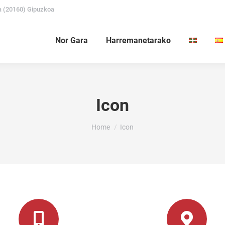
a (20160) Gipuzkoa
Nor Gara
Harremanetarako
Icon
You are here:
Home
Icon