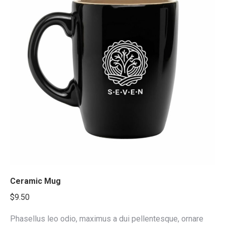
e
e
Ceramic Mug
$
9.50
Phasellus leo odio, maximus a dui pellentesque, ornare