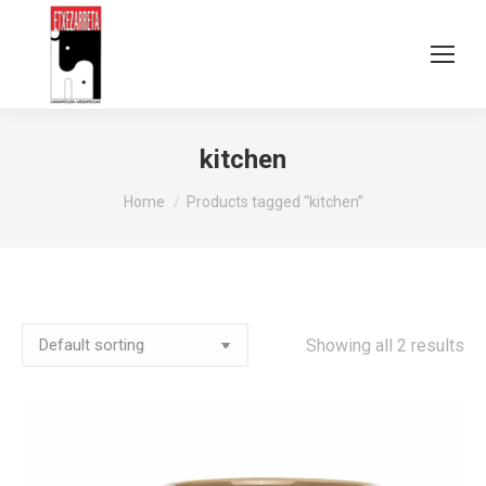
kitchen
You are here:
Home
Products tagged “kitchen”
Showing all 2 results