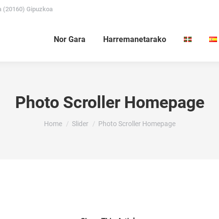
a (20160) Gipuzkoa
Nor Gara
Harremanetarako
Photo Scroller Homepage
You are here:
Home
Slider
Photo Scroller Homepage