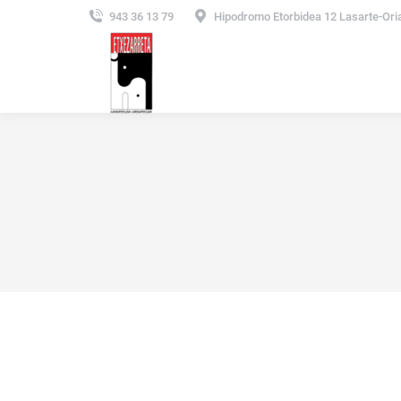
943 36 13 79
Hipodromo Etorbidea 12 Lasarte-Ori