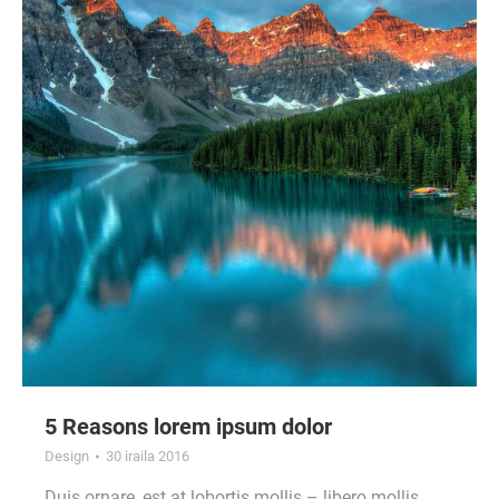
5 Reasons lorem ipsum dolor
Design
30 iraila 2016
Duis ornare, est at lobortis mollis – libero mollis