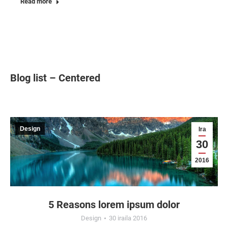
Read more
Blog list – Centered
Design
Ira
30
2016
5 Reasons lorem ipsum dolor
Design
30 iraila 2016