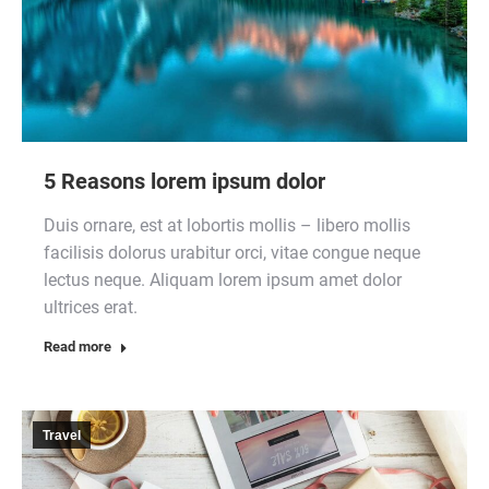
5 Reasons lorem ipsum dolor
Duis ornare, est at lobortis mollis – libero mollis
facilisis dolorus urabitur orci, vitae congue neque
lectus neque. Aliquam lorem ipsum amet dolor
ultrices erat.
Read more
Travel