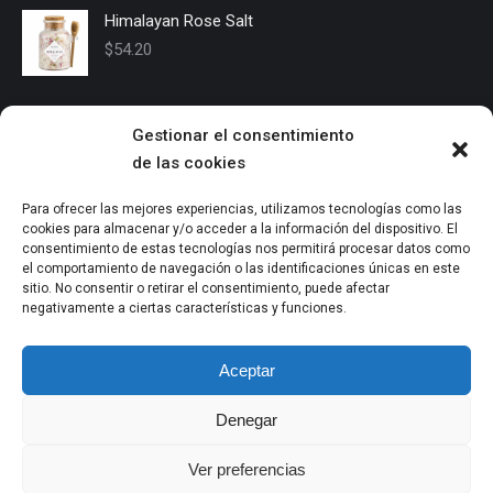
Himalayan Rose Salt
$
54.20
USEFUL INFO
Gestionar el consentimiento
de las cookies
Shipping
Suscipit purus vitae, hendrerit tortoreu rhoncus nulla, vitae
Para ofrecer las mejores experiencias, utilizamos tecnologías como las
laoreet estortor malesuada. Vestibulum porta pellentesque
cookies para almacenar y/o acceder a la información del dispositivo. El
bibendum. In consequat, massa sit amet euismod consequat.
consentimiento de estas tecnologías nos permitirá procesar datos como
el comportamiento de navegación o las identificaciones únicas en este
Return policy
sitio. No consentir o retirar el consentimiento, puede afectar
negativamente a ciertas características y funciones.
Contact
Aceptar
Denegar
Ver preferencias